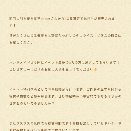
前回に引き続き食堂cheerさんから40食限定でお弁当が販売されま
す！！
具がたくさんの生姜焼きと野菜たっぷりのタコライス
！ぜひこの機会に
お試しください
ハンドメイドは今回はイベント最多の4名の方に出店してもらいます！
ぜひ世界に一つだけのお気に入りを見つけてください
イベント特別企画としてマヤ暦鑑定も行います。ご自身の生年月日から
気質や特徴など読み解きます。ぜひ神秘的かつ現実的でもあるマヤ暦の
世界をのぞいてみませんか？
またクスクスの店内でも飲食可能です！普段お出ししているドルチェや
お飲み物をイベント価格でご提供いたします！