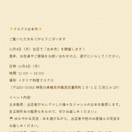
クスクス古本市
ご覧いただきありがとうございます
11月4日（月）当店で「古本市」を開催します！
是非、お友達やご家族をお誘い合わせの上、遊びにいらしてください。
日時: 11月4日（月）
時間: 11:00 ～ 15:00
場所: イタリア料理クスクス
（〒230-0062 神奈川県横浜市鶴見区豊岡町１６−１２ 三河ビル 1F）
イベント内容:
古本販売：出店者がセレクトした様々なジャンルの古本を販売します。
自主制作本の販売もあるので、ぜひお楽しみください♫
ゆるやかな交流：本を選びながら、出店者や他のお客様との交流を
お楽しみください。